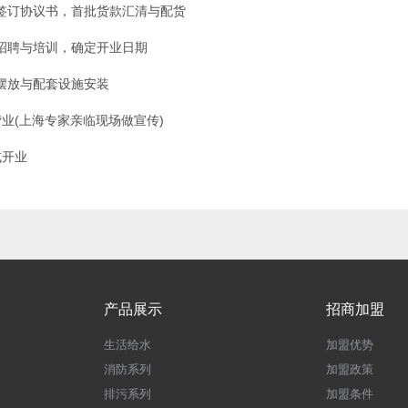
签订协议书，首批货款汇清与配货
招聘与培训，确定开业日期
摆放与配套设施安装
营业(上海专家亲临现场做宣传)
式开业
产品展示
招商加盟
生活给水
加盟优势
消防系列
加盟政策
排污系列
加盟条件