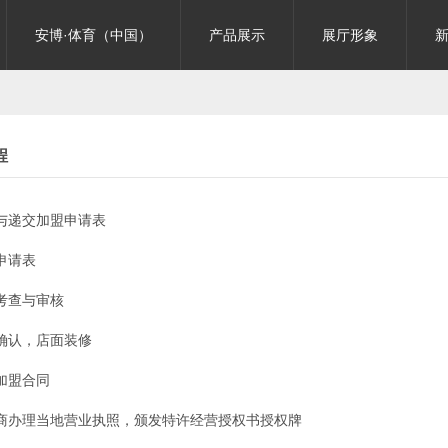
安博·体育（中国）
产品展示
展厅形象
程
与递交加盟申请表
申请表
考查与审核
确认，店面装修
加盟合同
商办理当地营业执照，颁发特许经营授权书授权牌