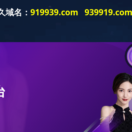
安博·体育（中国）
产品展示
展厅形象