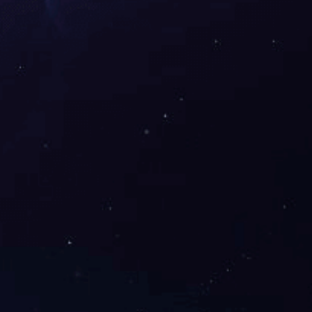
列
LISG/LISW单级离心泵
博·体育（中国）
上一页
1
2
末页