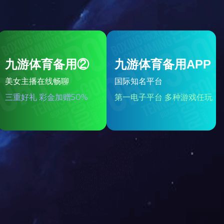
XBD-ISG 消防泵系列
机组
LQDWJ恒压给水机组