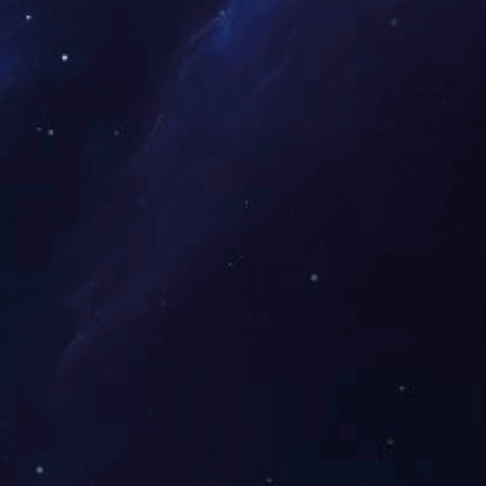
QDWF 卧式多级不锈钢离心泵
LQWWJ卧式多级离心泵系
安