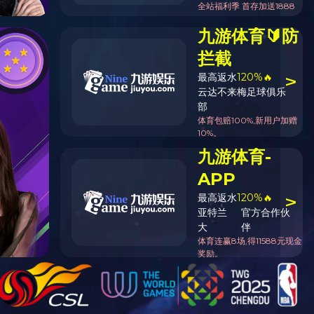
当前位置：
一体化水处理解决方案专家
>
中文简体
>
产品展示
>