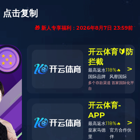
新闻中心
人才招聘
招商加盟
联系我们
中文简体